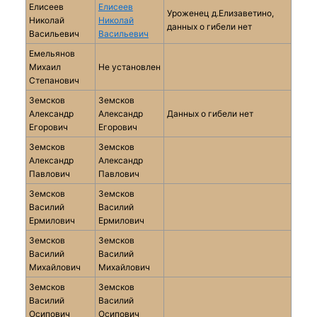
Елисеев
Елисеев
Уроженец д.Елизаветино,
Николай
Николай
данных о гибели нет
Васильевич
Васильевич
Емельянов
Михаил
Не установлен
Степанович
Земсков
Земсков
Александр
Александр
Данных о гибели нет
Егорович
Егорович
Земсков
Земсков
Александр
Александр
Павлович
Павлович
Земсков
Земсков
Василий
Василий
Ермилович
Ермилович
Земсков
Земсков
Василий
Василий
Михайлович
Михайлович
Земсков
Земсков
Василий
Василий
Осипович
Осипович