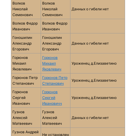
Волков
Волков
Николай
Николай
Данных о гибели нет
Семенович
Семенович
Волков Федор
Волков Федор
Иванович
Иванович
Гоношилин
Гоношилин
Александр
Александр
Данных о гибели нет
Егорович
Егорович
Горюнов
Горюнов
Михаил
Михаил
Уроженец д.Елизаветино
Яковлевич
Яковлевич
Горюнов Петр
Горюнов Петр
Уроженец д.Елизаветино
Степанович
Степанович
Горюнов
Горюнов
Сергей
Сергей
Уроженец д.Елизаветино
Иванович
Ивановичч
Гузнов
Гузнов
Алексей
Алексей
Данных о гибели нет
Матвеевич
Матвеевич
Гузнов Андрей
Не установлен