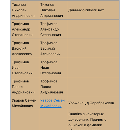
Тихонов
Тихонов
Николай
Николай
Данных о гибели нет
Андриянович
Андриянович
Трофимов
Трофимов
Александр
Александр
Степанович
Степанович
Трофимов
Трофимов
Василий
Василий
Алексеевич
Алексеевич
Трофимов
Трофимов
Иван
Иван
Степанович
Степанович
Трофимов
Трофимов
Павел
Павел
Андриянович
Андриянович
Уваров Семен
Уваров Семен
Уроженец д.Серебряковка
Михайлович
Михайлович
Ошибка в некоторых
донесениях. Причем с
ошибкой в фамилии