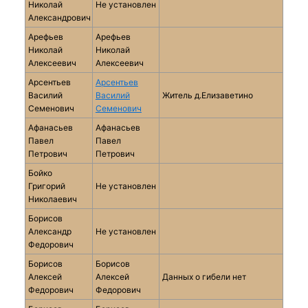
Николай
Не установлен
Александрович
Арефьев
Арефьев
Николай
Николай
Алексеевич
Алексеевич
Арсентьев
Арсентьев
Василий
Василий
Житель д.Елизаветино
Семенович
Семенович
Афанасьев
Афанасьев
Павел
Павел
Петрович
Петрович
Бойко
Григорий
Не установлен
Николаевич
Борисов
Александр
Не установлен
Федорович
Борисов
Борисов
Алексей
Алексей
Данных о гибели нет
Федорович
Федорович