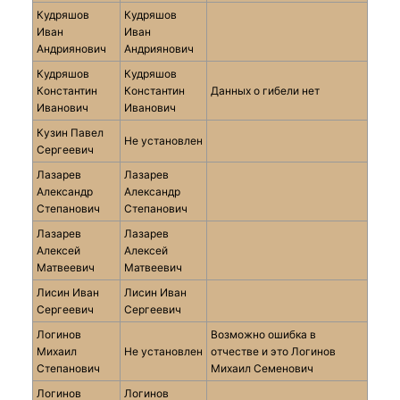
Кудряшов
Кудряшов
Иван
Иван
Андриянович
Андриянович
Кудряшов
Кудряшов
Константин
Константин
Данных о гибели нет
Иванович
Иванович
Кузин Павел
Не установлен
Сергеевич
Лазарев
Лазарев
Александр
Александр
Степанович
Степанович
Лазарев
Лазарев
Алексей
Алексей
Матвеевич
Матвеевич
Лисин Иван
Лисин Иван
Сергеевич
Сергеевич
Логинов
Возможно ошибка в
Михаил
Не установлен
отчестве и это Логинов
Степанович
Михаил Семенович
Логинов
Логинов