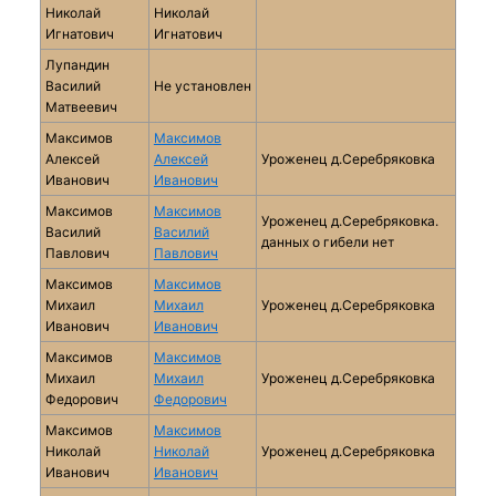
Николай
Николай
Игнатович
Игнатович
Лупандин
Василий
Не установлен
Матвеевич
Максимов
Максимов
Алексей
Алексей
Уроженец д.Серебряковка
Иванович
Иванович
Максимов
Максимов
Уроженец д.Серебряковка.
Василий
Василий
данных о гибели нет
Павлович
Павлович
Максимов
Максимов
Михаил
Михаил
Уроженец д.Серебряковка
Иванович
Иванович
Максимов
Максимов
Михаил
Михаил
Уроженец д.Серебряковка
Федорович
Федорович
Максимов
Максимов
Николай
Николай
Уроженец д.Серебряковка
Иванович
Иванович