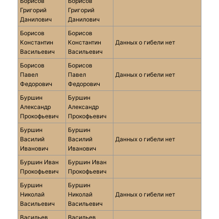
Борисов
Борисов
Григорий
Григорий
Данилович
Данилович
Борисов
Борисов
Константин
Константин
Данных о гибели нет
Васильевич
Васильевич
Борисов
Борисов
Павел
Павел
Данных о гибели нет
Федорович
Федорович
Буршин
Буршин
Александр
Александр
Прокофьевич
Прокофьевич
Буршин
Буршин
Василий
Василий
Данных о гибели нет
Иванович
Иванович
Буршин Иван
Буршин Иван
Прокофьевич
Прокофьевич
Буршин
Буршин
Николай
Николай
Данных о гибели нет
Васильевич
Васильевич
Васильев
Васильев