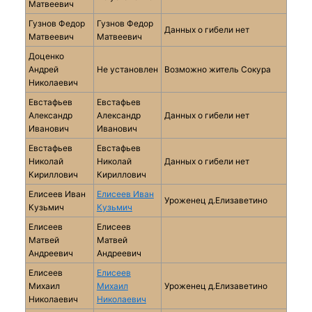
Матвеевич
Гузнов Федор
Гузнов Федор
Данных о гибели нет
Матвеевич
Матвеевич
Доценко
Андрей
Не установлен
Возможно житель Сокура
Николаевич
Евстафьев
Евстафьев
Александр
Александр
Данных о гибели нет
Иванович
Иванович
Евстафьев
Евстафьев
Николай
Николай
Данных о гибели нет
Кириллович
Кириллович
Елисеев Иван
Елисеев Иван
Уроженец д.Елизаветино
Кузьмич
Кузьмич
Елисеев
Елисеев
Матвей
Матвей
Андреевич
Андреевич
Елисеев
Елисеев
Михаил
Михаил
Уроженец д.Елизаветино
Николаевич
Николаевич