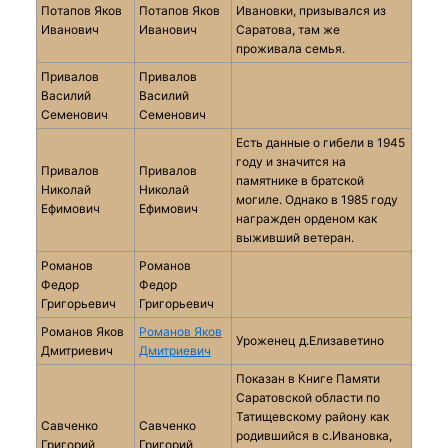
Потапов Яков
Потапов Яков
Ивановки, призывался из
Иванович
Иванович
Саратова, там же
проживала семья.
Привалов
Привалов
Василий
Василий
Семенович
Семенович
Есть данные о гибели в 1945
году и значится на
Привалов
Привалов
памятнике в братской
Николай
Николай
могиле. Однако в 1985 году
Ефимович
Ефимович
награжден орденом как
выживший ветеран.
Романов
Романов
Федор
Федор
Григорьевич
Григорьевич
Романов Яков
Романов Яков
Уроженец д.Елизаветино
Дмитриевич
Дмитриевич
Показан в Книге Памяти
Саратовской области по
Татищевскому району как
Савченко
Савченко
родившийся в с.Ивановка,
Григорий
Григорий