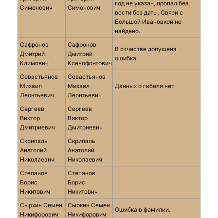
год не указан, пропал без
Симонович
Симонович
вести без даты. Связи с
Большой Ивановкой не
найдено.
Сафронов
Сафронов
В отчестве допущена
Дмитрий
Дмитрий
ошибка.
Климович
Ксенофонтович
Севастьянов
Севастьянов
Михаил
Михаил
Данных о гибели нет
Леонтьевич
Леонтьевич
Сергеев
Сергеев
Виктор
Виктор
Дмитриевич
Дмитриевич
Скрипаль
Скрипаль
Анатолий
Анатолий
Николаевич
Николаевич
Степанов
Степанов
Борис
Борис
Никитович
Никитович
Сырхин Семен
Сыркин Семен
Ошибка в фамилии.
Никифорович
Никифорович