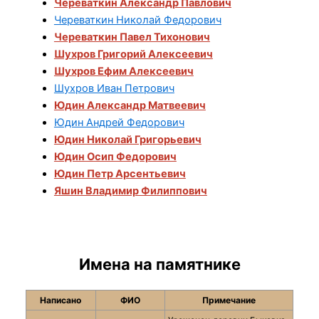
Череваткин Александр Павлович
Череваткин Николай Федорович
Череваткин Павел Тихонович
Шухров Григорий Алексеевич
Шухров Ефим Алексеевич
Шухров Иван Петрович
Юдин Александр Матвеевич
Юдин Андрей Федорович
Юдин Николай Григорьевич
Юдин Осип Федорович
Юдин Петр Арсентьевич
Яшин Владимир Филиппович
Имена на памятнике
Написано
ФИО
Примечание