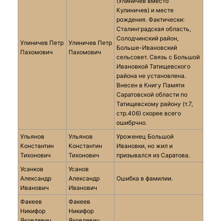
(Улиничев вместо
Кулиничев) и месте
рождения. Фактически:
Сталинградская область,
Солодчинский район,
Улиничев Петр
Улиничев Петр
Больше-Ивановский
Пахомович
Пахомович
сельсовет. Связь с Большой
Ивановкой Татищевского
района не установлена.
Внесен в Книгу Памяти
Саратовской области по
Татищевскому району (т.7,
стр.406) скорее всего
ошибрчно.
Ульянов
Ульянов
Уроженец Большой
Константин
Константин
Ивановки, но жил и
Тихонович
Тихонович
призывался из Саратова.
Усанков
Усанов
Александр
Александр
Ошибка в фамилии.
Иванович
Иванович
Факеев
Факеев
Никифор
Никифор
Яковлевич
Яковлевич