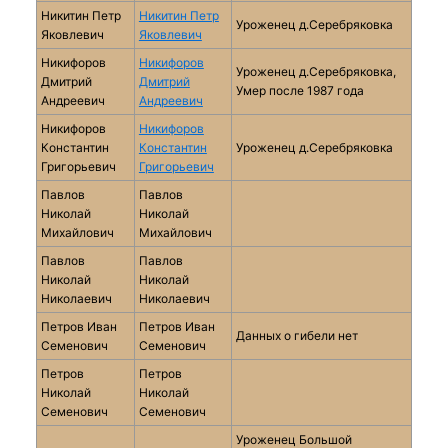
Никитин Петр
Никитин Петр
Уроженец д.Серебряковка
Яковлевич
Яковлевич
Никифоров
Никифоров
Уроженец д.Серебряковка,
Дмитрий
Дмитрий
Умер после 1987 года
Андреевич
Андреевич
Никифоров
Никифоров
Константин
Константин
Уроженец д.Серебряковка
Григорьевич
Григорьевич
Павлов
Павлов
Николай
Николай
Михайлович
Михайлович
Павлов
Павлов
Николай
Николай
Николаевич
Николаевич
Петров Иван
Петров Иван
Данных о гибели нет
Семенович
Семенович
Петров
Петров
Николай
Николай
Семенович
Семенович
Уроженец Большой