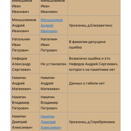
Меньшиков
Меньшовиков
Иван
Иван
Иванович
Иванович
Меньшовиков
Меньшонков
Андрей
Андрей
Уроженец д.Елизаветино
Иванович
Иванович
Наталькин
Напалкин
В фамилии дапущена
Иван
Иван
ошибка
Петрович
Петрович
Нефедов
Возможно ошибка и это
Александр
Не установлен
Нефедов Андрей Сергеевич,
Сергеевич
которого на памятнике нет
Никитин
Никитин
Андрей
Андрей
Данных о гибели нет
Матвеевич
Матвеевич
Никитин
Никитин
Владимир
Владимир
Петрович
Петрович
Никитин
Никитин
Дмитрий
Дмитрий
Уроженец д.Серебряковка
Алексеевич
Алексеевич