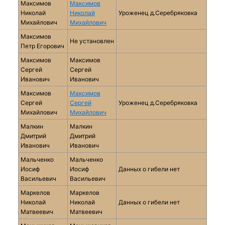
Максимов
Максимов
Николай
Николай
Уроженец д.Серебряковка
Михайлович
Михайлович
Максимов
Не установлен
Петр Егорович
Максимов
Максимов
Сергей
Сергей
Иванович
Иванович
Максимов
Максимов
Сергей
Сергей
Уроженец д.Серебряковка
Михайлович
Михайлович
Малкин
Малкин
Дмитрий
Дмитрий
Иванович
Иванович
Мальченко
Мальченко
Иосиф
Иосиф
Данных о гибели нет
Васильевич
Васильевич
Маркелов
Маркелов
Николай
Николай
Данных о гибели нет
Матвеевич
Матвеевич