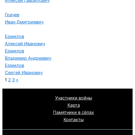
Алексей Гаврилович
Грачев
Иван Дмитриевич
Ермилов
Алексей Иванович
Ермилов
Владимир Андреевич
Ермилов
Сергей Иванович
1
2
3
»
Участники войны
Карта
Памятники в сёлах
Контакты