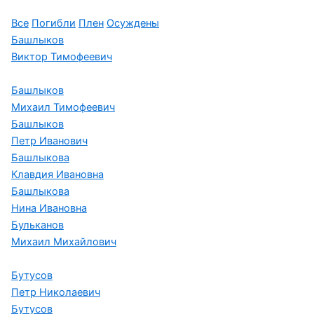
Все
Погибли
Плен
Осуждены
Башлыков
Виктор Тимофеевич
Башлыков
Михаил Тимофеевич
Башлыков
Петр Иванович
Башлыкова
Клавдия Ивановна
Башлыкова
Нина Ивановна
Бульканов
Михаил Михайлович
Бутусов
Петр Николаевич
Бутусов