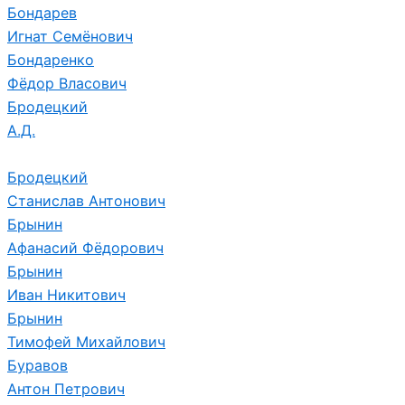
Бондарев
Игнат Семёнович
Бондаренко
Фёдор Власович
Бродецкий
А.Д.
Бродецкий
Станислав Антонович
Брынин
Афанасий Фёдорович
Брынин
Иван Никитович
Брынин
Тимофей Михайлович
Буравов
Антон Петрович