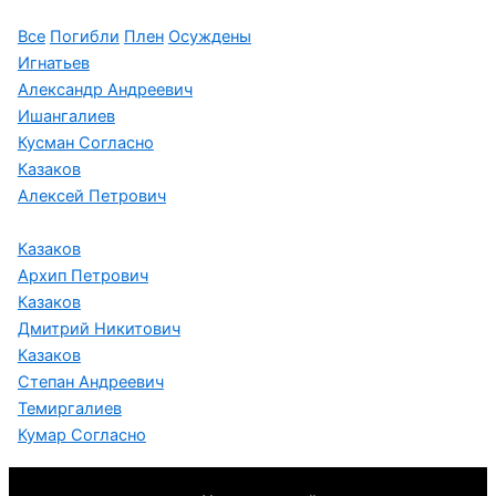
Все
Погибли
Плен
Осуждены
Игнатьев
Александр Андреевич
Ишангалиев
Кусман Согласно
Казаков
Алексей Петрович
Казаков
Архип Петрович
Казаков
Дмитрий Никитович
Казаков
Степан Андреевич
Темиргалиев
Кумар Согласно