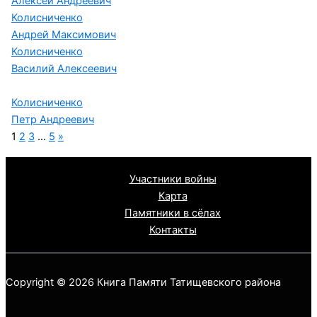
Алексей Андреевич
Колисниченко
Андрей Максимович
Колисниченко
Василий Алексеевич
Колисниченко
Петр Андреевич
1
2
3
…
5
»
Участники войны
Карта
Памятники в сёлах
Контакты
Copyright © 2026 Книга Памяти Татищевского района