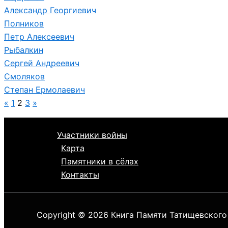
Александр Георгиевич
Полников
Петр Алексеевич
Рыбалкин
Сергей Андреевич
Смоляков
Степан Ермолаевич
«
1
2
3
»
Участники войны
Карта
Памятники в сёлах
Контакты
Copyright © 2026 Книга Памяти Татищевского