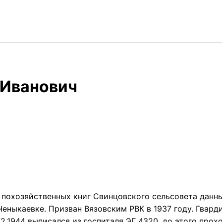
 Иванович
похозяйственных книг Свинцовского сельсовета данны
Ченыкаевке. Призван Вязовским РВК в 1937 году. Гвард
02.1944 выписался из госпиталя ЭГ 4320, до этого прох