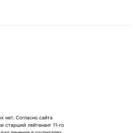
х нет. Согласно сайта
ии старший лейтенант 11-го
одил лечение в госпиталях