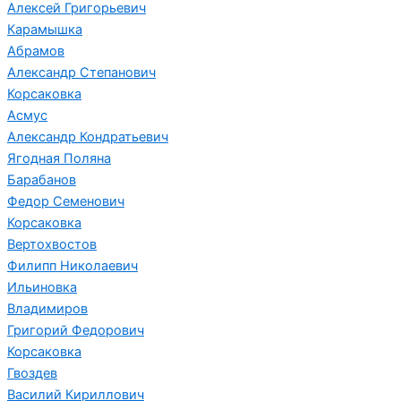
Алексей Григорьевич
Карамышка
Абрамов
Александр Степанович
Корсаковка
Асмус
Александр Кондратьевич
Ягодная Поляна
Барабанов
Федор Семенович
Корсаковка
Вертохвостов
Филипп Николаевич
Ильиновка
Владимиров
Григорий Федорович
Корсаковка
Гвоздев
Василий Кириллович