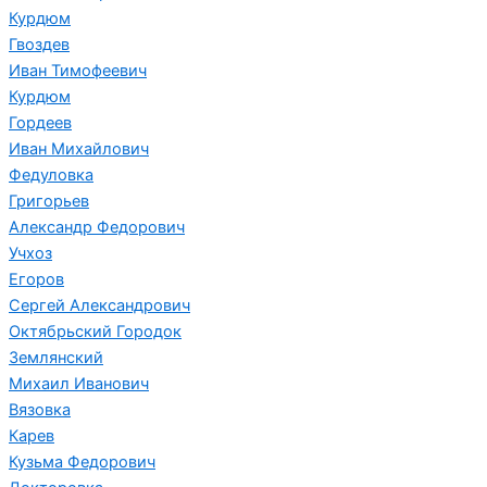
Курдюм
Гвоздев
Иван Тимофеевич
Курдюм
Гордеев
Иван Михайлович
Федуловка
Григорьев
Александр Федорович
Учхоз
Егоров
Сергей Александрович
Октябрьский Городок
Землянский
Михаил Иванович
Вязовка
Карев
Кузьма Федорович