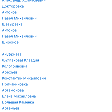
Александр Афанасьевич
Докторовка
Антонов
Павел Михайлович
Шевырёвка
Антонов
Павел Михайлович
Широкое
Ануфриева
(Булгакова) Клавдия
Кологривовка
Арефьев
Константин Михайлович
Полчаниновка
Артамонова
Елена Михайловна
Большая Каменка
Артемьев