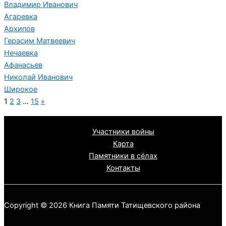
Владимир Иванович
Агаревка
Архипов
Герасим Матвеевич
Нечаевка
Афанасьев
Николай Иванович
Широкое
1
2
3
…
15
»
Участники войны
Карта
Памятники в сёлах
Контакты
Copyright © 2026 Книга Памяти Татищевского района