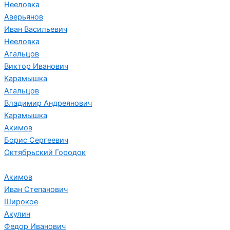
Нееловка
Аверьянов
Иван Васильевич
Нееловка
Агальцов
Виктор Иванович
Карамышка
Агальцов
Владимир Андреянович
Карамышка
Акимов
Борис Сергеевич
Октябрьский Городок
Акимов
Иван Степанович
Широкое
Акулин
Федор Иванович