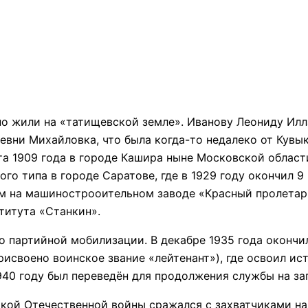
 но жили на «татищевской земле». Иванову Леониду Ил
вни Михайловка, что была когда-то недалеко от Кувык
та 1909 года в городе Кашира ныне Московской област
 типа в городе Саратове, где в 1929 году окончил 9 
м на машинострооительном заводе «Красный пролетарий
титута «Станкин».
по партийной мобилизации. В декабре 1935 года оконч
исвоено воинское звание «лейтенант»), где освоил ист
940 году был переведён для продолжения службы на за
икой Отечественной войны сражался с захватчиками на